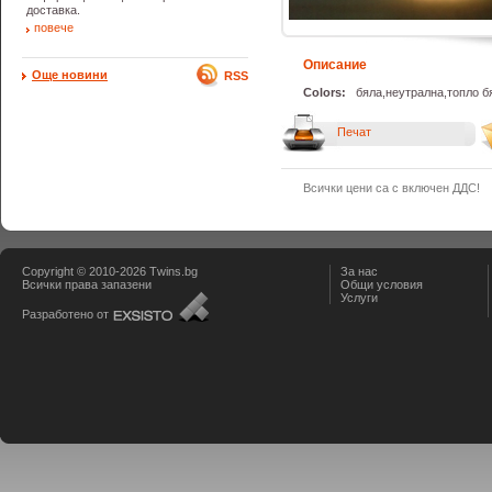
доставка.
повече
Описание
Още новини
RSS
Colors:
бяла,неутрална,топло 
Печат
Всички цени са с включен ДДС!
Copyright © 2010-2026 Тwins.bg
За нас
Всички права запазени
Общи условия
Услуги
Разработено от