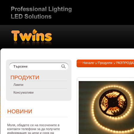
Начало
Продукти
РАЗПРОДАЖ
ПРОДУКТИ
Лампи
Консумативи
НОВИНИ
Моля, обадете се на посочените в
контакти телефони за да получите
информация за цени и срок на