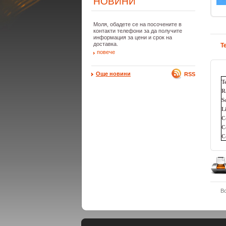
НОВИНИ
Моля, обадете се на посочените в
контакти телефони за да получите
информация за цени и срок на
доставка.
Т
повече
Още новини
RSS
T
R
S
L
C
C
C
В