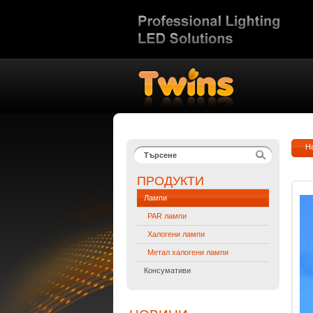
Н
ПРОДУКТИ
Лампи
PAR лампи
Халогени лампи
Метал халогени лампи
Консумативи