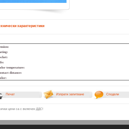
ехнически характеристики
ension:
ating:
ocket:
ife:
olor temperature:
ontact distance:
olor:
Печат
Изпрати запитване
Сподели
сички цени са с включен ДДС!