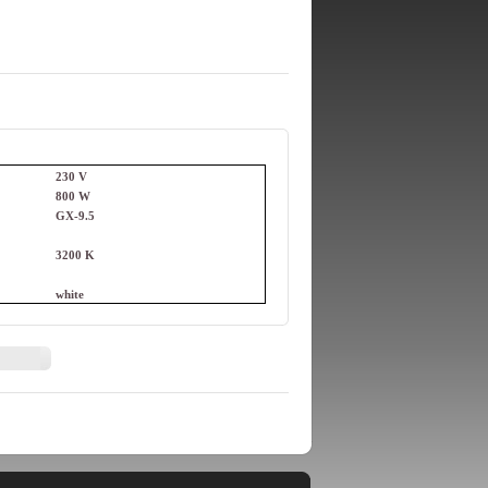
230 V
800 W
GX-9.5
3200 K
white