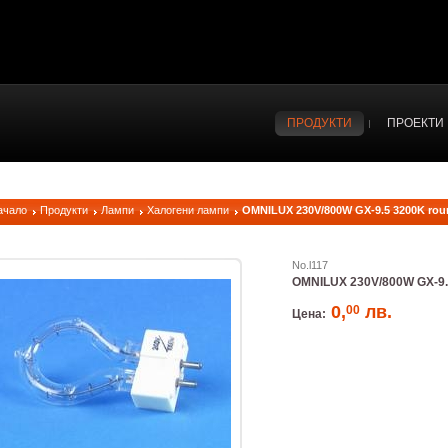
ПРОДУКТИ
ПРОЕКТИ
ачало
Продукти
Лампи
Халогени лампи
OMNILUX 230V/800W GX-9.5 3200K rou
No.l117
OMNILUX 230V/800W GX-9.
0,
лв.
00
Цена: