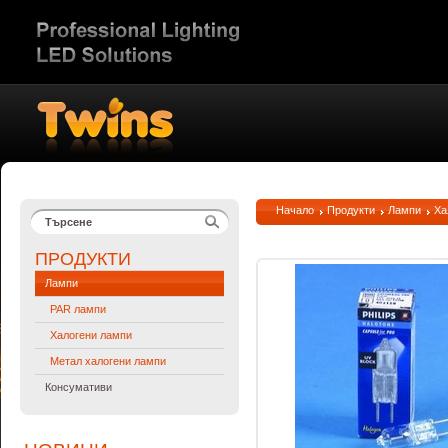
Начало
Продукти
Лампи
Ха
ПРОДУКТИ
Лампи
PAR лампи
Халогени лампи
Метал халогени лампи
Консумативи