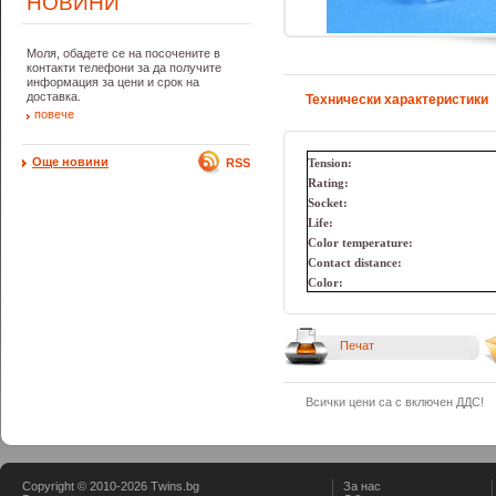
НОВИНИ
Моля, обадете се на посочените в
контакти телефони за да получите
информация за цени и срок на
доставка.
Технически характеристики
повече
Още новини
RSS
Tension:
Rating:
Socket:
Life:
Color temperature:
Contact distance:
Color:
Печат
Всички цени са с включен ДДС!
Copyright © 2010-2026 Тwins.bg
За нас